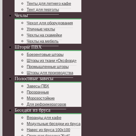
Тенты для летнего кафе
Тент для перголы
Чехлы
Чехол для оборудования
Уличные чехлы
Чехлы на скамейки
Чехлы на мебель
Шторы ПВХ
Брезентовые шторы
Шторы из ткани «Оксфорд»
Промышленные шторы
Шторы для производства
Полосовые завесы
Завесы ПВХ
Прозрачные
Морозостойкие
Для рефрижераторов
Беседки из бруса
Веранды для кафе
Модульные беседки из бруса
Навес из бруса 100х100
Открытая беседка “Куб”