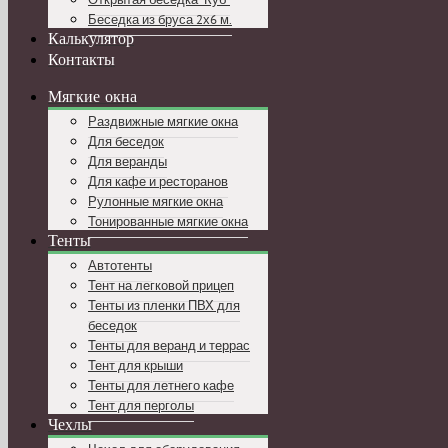
Беседка из бруса 2х6 м.
Калькулятор
Контакты
Мягкие окна
Раздвижные мягкие окна
Для беседок
Для веранды
Для кафе и ресторанов
Рулонные мягкие окна
Тонированные мягкие окна
Тенты
Автотенты
Тент на легковой прицеп
Тенты из пленки ПВХ для
беседок
Тенты для веранд и террас
Тент для крыши
Тенты для летнего кафе
Тент для перголы
Чехлы