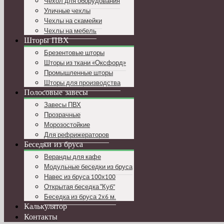
Чехол для оборудования
Уличные чехлы
Чехлы на скамейки
Чехлы на мебель
Шторы ПВХ
Брезентовые шторы
Шторы из ткани «Оксфорд»
Промышленные шторы
Шторы для производства
Полосовые завесы
Завесы ПВХ
Прозрачные
Морозостойкие
Для рефрижераторов
Беседки из бруса
Веранды для кафе
Модульные беседки из бруса
Навес из бруса 100х100
Открытая беседка “Куб”
Беседка из бруса 2х6 м.
Калькулятор
Контакты