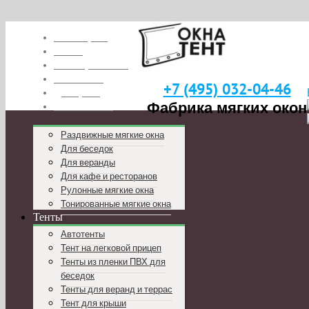
Глоссарий
О нас
Наши работы
Вакансии
+7 (495) 032-04-46
Дилерам
Фабрика мягких окон
Реквизиты
Раздвижные мягкие окна
Для беседок
Для веранды
Для кафе и ресторанов
Рулонные мягкие окна
Тонированные мягкие окна
Тенты
Автотенты
Тент на легковой прицеп
Тенты из пленки ПВХ для
беседок
Тенты для веранд и террас
Тент для крыши