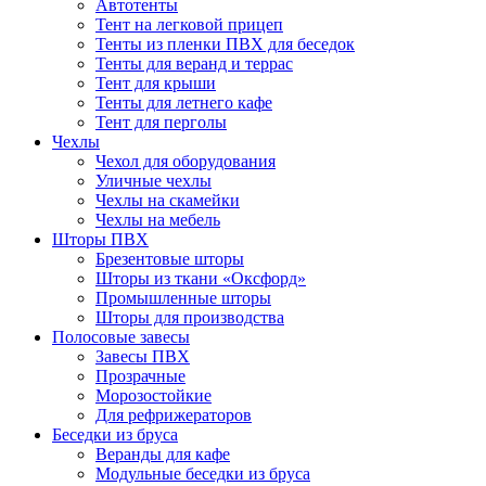
Автотенты
Тент на легковой прицеп
Тенты из пленки ПВХ для беседок
Тенты для веранд и террас
Тент для крыши
Тенты для летнего кафе
Тент для перголы
Чехлы
Чехол для оборудования
Уличные чехлы
Чехлы на скамейки
Чехлы на мебель
Шторы ПВХ
Брезентовые шторы
Шторы из ткани «Оксфорд»
Промышленные шторы
Шторы для производства
Полосовые завесы
Завесы ПВХ
Прозрачные
Морозостойкие
Для рефрижераторов
Беседки из бруса
Веранды для кафе
Модульные беседки из бруса