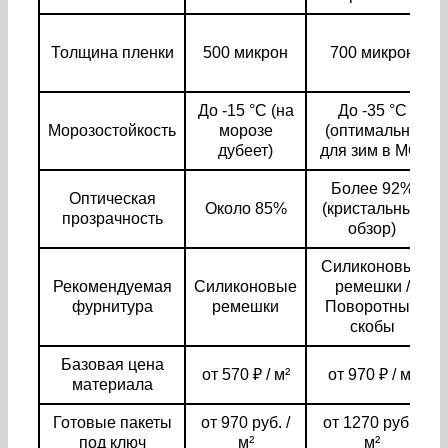
Толщина пленки
500 микрон
700 микрон
До -15 °C (на
До -35 °C
Морозостойкость
морозе
(оптимально
дубеет)
для зим в МО)
Более 92%
Оптическая
Около 85%
(кристальный
прозрачность
обзор)
Силиконовые
Рекомендуемая
Силиконовые
ремешки /
фурнитура
ремешки
Поворотные
скобы
Базовая цена
от 570 ₽ / м²
от 970 ₽ / м²
материала
Готовые пакеты
от 970 руб. /
от 1270 руб. /
под ключ
м²
м²