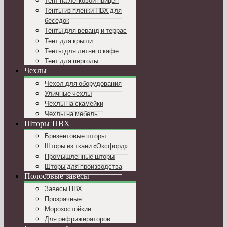
Тент на легковой прицеп
Тенты из пленки ПВХ для
беседок
Тенты для веранд и террас
Тент для крыши
Тенты для летнего кафе
Тент для перголы
Чехлы
Чехол для оборудования
Уличные чехлы
Чехлы на скамейки
Чехлы на мебель
Шторы ПВХ
Брезентовые шторы
Шторы из ткани «Оксфорд»
Промышленные шторы
Шторы для производства
Полосовые завесы
Завесы ПВХ
Прозрачные
Морозостойкие
Для рефрижераторов