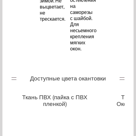
зимой. Не
на
выцветает,
саморезы
не
с шайбой.
трескается.
Для
несьемного
крепления
мягких
окон.
Доступные цвета окантовки
Ткань ПВХ (пайка с ПВХ
Ткан
пленкой)
Оксфо