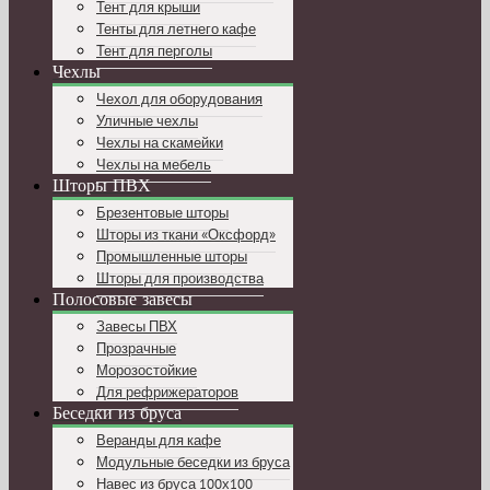
Тент для крыши
Тенты для летнего кафе
Тент для перголы
Чехлы
Чехол для оборудования
Уличные чехлы
Чехлы на скамейки
Чехлы на мебель
Шторы ПВХ
Брезентовые шторы
Шторы из ткани «Оксфорд»
Промышленные шторы
Шторы для производства
Полосовые завесы
Завесы ПВХ
Прозрачные
Морозостойкие
Для рефрижераторов
Беседки из бруса
Веранды для кафе
Модульные беседки из бруса
Навес из бруса 100х100