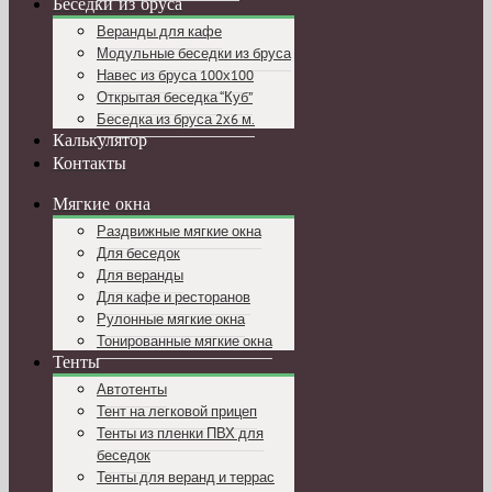
Беседки из бруса
Веранды для кафе
Модульные беседки из бруса
Навес из бруса 100х100
Открытая беседка “Куб”
Беседка из бруса 2х6 м.
Калькулятор
Контакты
Мягкие окна
Раздвижные мягкие окна
Для беседок
Для веранды
Для кафе и ресторанов
Рулонные мягкие окна
Тонированные мягкие окна
Тенты
Автотенты
Тент на легковой прицеп
Тенты из пленки ПВХ для
беседок
Тенты для веранд и террас