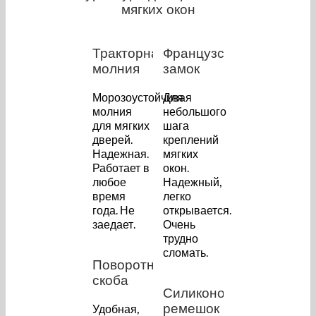
мягких окон
Тракторная
Французский
молния
замок
Морозоустойчивая
Для
молния
небольшого
для мягких
шага
дверей.
креплений
Надежная.
мягких
Работает в
окон.
любое
Надежный,
время
легко
года. Не
открывается.
заедает.
Очень
трудно
сломать.
Поворотная
скоба
Силиконовый
ремешок
Удобная,