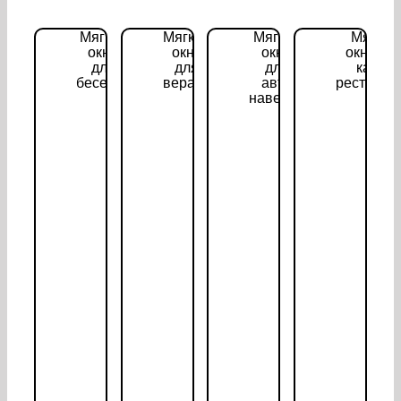
Мягкие
Мягкие
Мягкие
Мягкие
окна
окна
окна
окна дл
для
для
для
кафе,
беседок
веранд
авто
ресторан
навесов