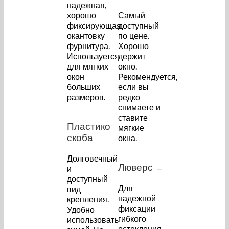
надежная,
хорошо
Самый
фиксирующая
доступный
окантовку
по цене.
фурнитура.
Хорошо
Используется
держит
для мягких
окно.
окон
Рекомендуется,
больших
если вы
размеров.
редко
снимаете и
ставите
Пластиковая
мягкие
скоба
окна.
Долговечный
Люверс
и
доступный
Для
вид
надежной
крепления.
фиксации
Удобно
гибкого
использовать
остекления