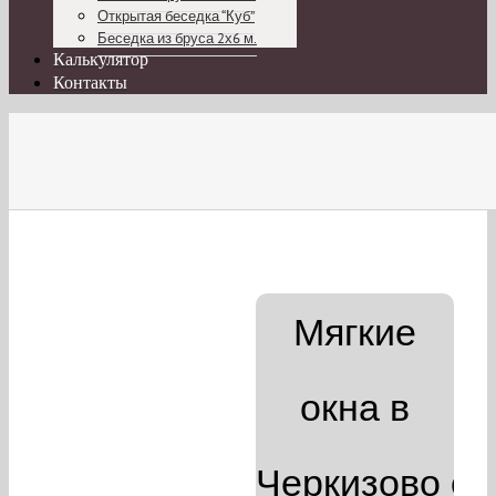
Открытая беседка “Куб”
Беседка из бруса 2х6 м.
Калькулятор
Контакты
Мягкие
окна
в
Черкизово
от