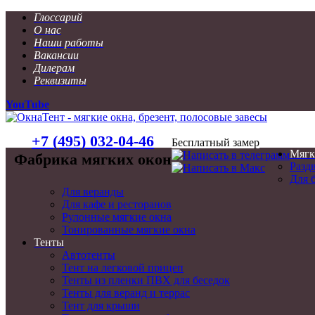
Глоссарий
О нас
Наши работы
Вакансии
Дилерам
Реквизиты
YouTube
+7 (495) 032-04-46
Бесплатный замер
Мягк
Фабрика мягких окон
Разд
Для 
Для веранды
Для кафе и ресторанов
Рулонные мягкие окна
Тонированные мягкие окна
Тенты
Автотенты
Тент на легковой прицеп
Тенты из пленки ПВХ для беседок
Тенты для веранд и террас
Тент для крыши