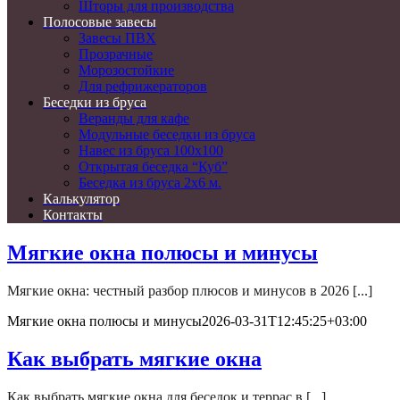
Шторы для производства
Полосовые завесы
Завесы ПВХ
Прозрачные
Морозостойкие
Для рефрижераторов
Беседки из бруса
Веранды для кафе
Модульные беседки из бруса
Навес из бруса 100х100
Открытая беседка “Куб”
Беседка из бруса 2х6 м.
Калькулятор
Контакты
Мягкие окна полюсы и минусы
Мягкие окна: честный разбор плюсов и минусов в 2026 [...]
Мягкие окна полюсы и минусы
2026-03-31T12:45:25+03:00
Как выбрать мягкие окна
Как выбрать мягкие окна для беседок и террас в [...]