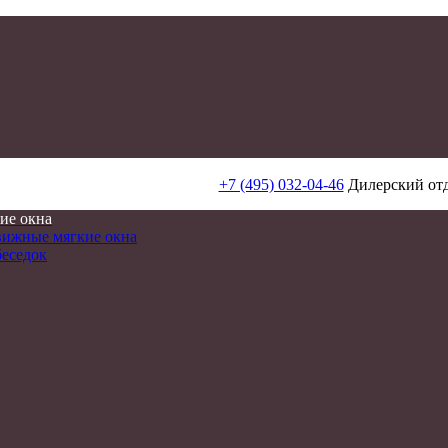
+7 (495) 032-04-46
Дилерский от
ие окна
вижные мягкие окна
беседок