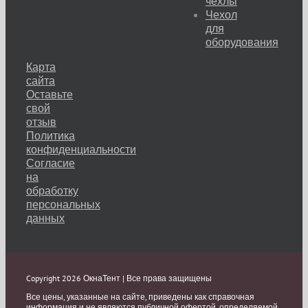
чехлы
Чехол
для
оборудования
Карта
сайта
Оставьте
свой
отзыв
Политика
конфиденциальности
Согласие
на
обработку
персональных
данных
Copyright 2026 ОкнаТент | Все права защищены
Все цены, указанные на сайте, приведены как справочная
информация и не являются публичной офертой, определяемой