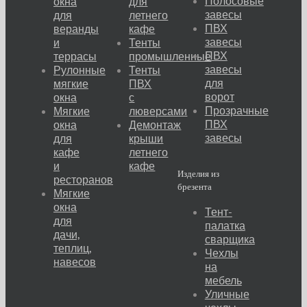
Полосовые
окна
для
завесы
для
летнего
ПВХ
веранды
кафе
завесы
и
Тенты
ПВХ
террасы
промышленные
завесы
Рулонные
Тенты
для
мягкие
ПВХ
ворот
окна
с
Прозрачные
Мягкие
люверсами
ПВХ
окна
Демонтаж
завесы
для
крыши
кафе
летнего
и
кафе
Изделия из
ресторанов
брезента
Мягкие
окна
Тент-
для
палатка
дачи,
сварщика
теплиц,
Чехлы
навесов
на
мебель
Уличные