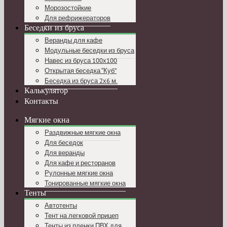
Морозостойкие
Для рефрижераторов
Беседки из бруса
Веранды для кафе
Модульные беседки из бруса
Навес из бруса 100х100
Открытая беседка “Куб”
Беседка из бруса 2х6 м.
Калькулятор
Контакты
Мягкие окна
Раздвижные мягкие окна
Для беседок
Для веранды
Для кафе и ресторанов
Рулонные мягкие окна
Тонированные мягкие окна
Тенты
Автотенты
Тент на легковой прицеп
Тенты из пленки ПВХ для