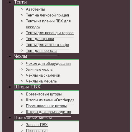
Тенты
Автотенты
Тент на легковой прицеп
Тенты из пленки ПВХ для
беседок
Тенты для веранд и террас
Тент для крыши
Тенты для летнего кафе
Тент для перголы
Чехлы
Чехол для оборудования
Уличные чехлы
Чехлы на скамейки
Чехлы на мебель
Шторы ПВХ
Брезентовые шторы
Шторы из ткани «Оксфорд»
Промышленные шторы
Шторы для производства
Полосовые завесы
Завесы ПВХ
Прозрачные