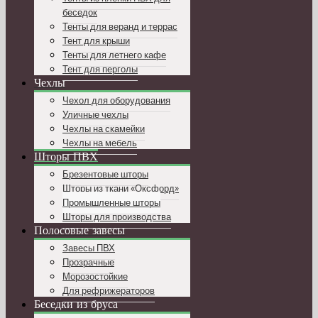
беседок
Тенты для веранд и террас
Тент для крыши
Тенты для летнего кафе
Тент для перголы
Чехлы
Чехол для оборудования
Уличные чехлы
Чехлы на скамейки
Чехлы на мебель
Шторы ПВХ
Брезентовые шторы
Шторы из ткани «Оксфорд»
Промышленные шторы
Шторы для производства
Полосовые завесы
Завесы ПВХ
Прозрачные
Морозостойкие
Для рефрижераторов
Беседки из бруса