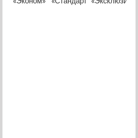
«Эконом»
«Стандарт»
«Эксклюзив»