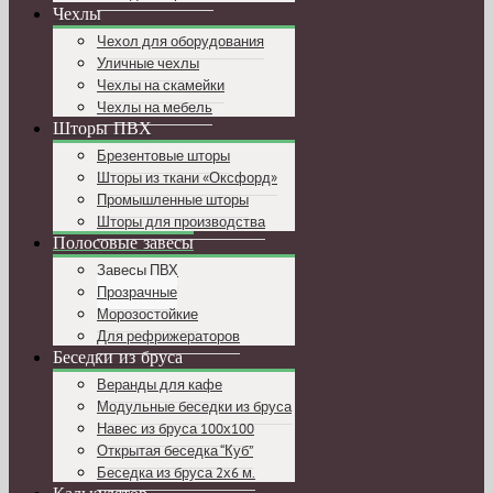
Чехлы
Чехол для оборудования
Уличные чехлы
Чехлы на скамейки
Чехлы на мебель
Шторы ПВХ
Брезентовые шторы
Шторы из ткани «Оксфорд»
Промышленные шторы
Шторы для производства
Полосовые завесы
Завесы ПВХ
Прозрачные
Морозостойкие
Для рефрижераторов
Беседки из бруса
Веранды для кафе
Модульные беседки из бруса
Навес из бруса 100х100
Открытая беседка “Куб”
Беседка из бруса 2х6 м.