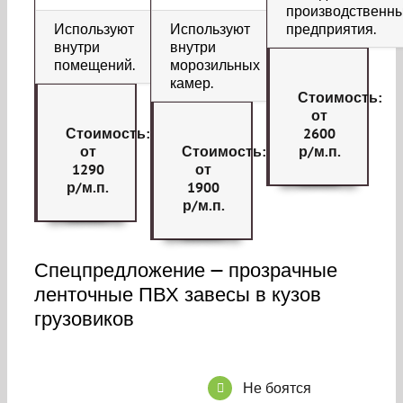
производственн
Используют
Используют
предприятия.
внутри
внутри
помещений.
морозильных
камер.
Стоимость:
от
Стоимость:
2600
от
Стоимость:
р/м.п.
1290
от
р/м.п.
1900
р/м.п.
Спецпредложение — прозрачные
ленточные ПВХ завесы в кузов
грузовиков
Не боятся