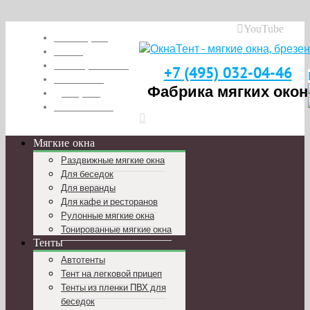
YouTube
Глоссарий
О нас
Наши работы
+7 (495) 032-04-46
Вакансии
Фабрика мягких окон
Дилерам
Реквизиты
Мягкие окна
Раздвижные мягкие окна
Для беседок
Для веранды
Для кафе и ресторанов
Рулонные мягкие окна
Тонированные мягкие окна
Тенты
Автотенты
Тент на легковой прицеп
Тенты из пленки ПВХ для
беседок