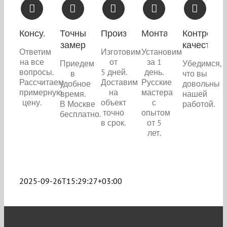
Консультация
Точный
Производство
Монтаж
Контроль
замер
качества
Ответим
Изготовим
Установим
на все
от
за 1
Приедем
Убедимся,
вопросы.
5 дней.
день.
в
что вы
Рассчитаем
Доставим
Русские
удобное
довольны
примерную
на
мастера
время.
нашей
цену.
объект
с
В Москве
работой.
точно
опытом
бесплатно.
в срок.
от 5
лет.
2025-09-26T15:29:27+03:00