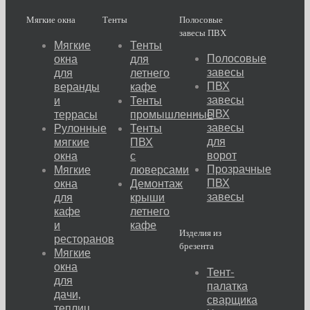
Мягкие окна
Тенты
Полосовые
завесы ПВХ
Мягкие
Тенты
Полосовые
окна
для
завесы
для
летнего
ПВХ
веранды
кафе
завесы
и
Тенты
ПВХ
террасы
промышленные
завесы
Рулонные
Тенты
для
мягкие
ПВХ
ворот
окна
с
Прозрачные
Мягкие
люверсами
ПВХ
окна
Демонтаж
завесы
для
крыши
кафе
летнего
и
кафе
Изделия из
ресторанов
брезента
Мягкие
окна
Тент-
для
палатка
дачи,
сварщика
теплиц,