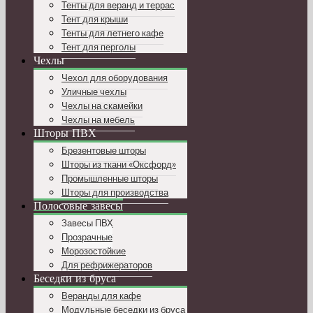
Тенты для веранд и террас
Тент для крыши
Тенты для летнего кафе
Тент для перголы
Чехлы
Чехол для оборудования
Уличные чехлы
Чехлы на скамейки
Чехлы на мебель
Шторы ПВХ
Брезентовые шторы
Шторы из ткани «Оксфорд»
Промышленные шторы
Шторы для производства
Полосовые завесы
Завесы ПВХ
Прозрачные
Морозостойкие
Для рефрижераторов
Беседки из бруса
Веранды для кафе
Модульные беседки из бруса