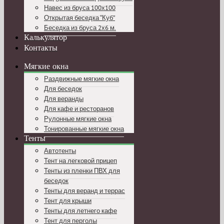
Навес из бруса 100х100
Открытая беседка “Куб”
Беседка из бруса 2х6 м.
Калькулятор
Контакты
Мягкие окна
Раздвижные мягкие окна
Для беседок
Для веранды
Для кафе и ресторанов
Рулонные мягкие окна
Тонированные мягкие окна
Тенты
Автотенты
Тент на легковой прицеп
Тенты из пленки ПВХ для
беседок
Тенты для веранд и террас
Тент для крыши
Тенты для летнего кафе
Тент для перголы