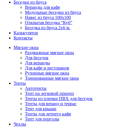
Беседки из бруса
Веранды для кафе
Модульные беседки из бруса
Навес из бруса 100х100
Открытая беседка “Куб”
Беседка из бруса 2х6 м.
Калькулятор
Контакты
Мягкие окна
Раздвижные мягкие окна
Для беседок
Для веранды
Для кафе и ресторанов
Рулонные мягкие окна
Тонированные мягкие окна
Тенты
Автотенты
Тент на легковой прицеп
Тенты из пленки ПВХ для беседок
Тенты для веранд и террас
Тент для крыши
Тенты для летнего кафе
Тент для перголы
Чехлы