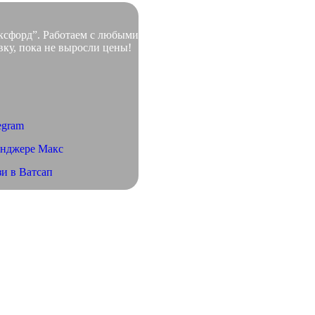
ксфорд”. Работаем с любыми
вку, пока не выросли цены!