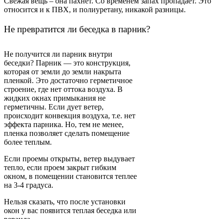
Свежая вещь – она пахнет. Со временем запах пропадает. Это
относится и к ПВХ, и полиуретану, никакой разницы.
Не превратится ли беседка в парник?
Не получится ли парник внутри
беседки? Парник — это конструкция,
которая от земли до земли накрыта
пленкой. Это достаточно герметичное
строение, где нет оттока воздуха. В
жидких окнах примыкания не
герметичны. Если дует ветер,
происходит конвекция воздуха, т.е. нет
эффекта парника. Но, тем не менее,
пленка позволяет сделать помещение
более теплым.
Если проемы открыты, ветер выдувает
тепло, если проем закрыт гибким
окном, в помещении становится теплее
на 3-4 градуса.
Нельзя сказать, что после установки
окон у вас появится теплая беседка или