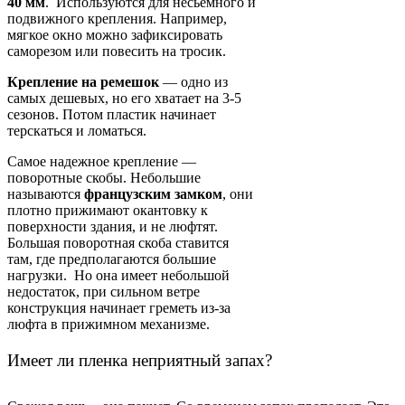
40 мм
. Используются для несьемного и
подвижного крепления. Например,
мягкое окно можно зафиксировать
саморезом или повесить на тросик.
Крепление на ремешок
— одно из
самых дешевых, но его хватает на 3-5
сезонов. Потом пластик начинает
терскаться и ломаться.
Самое надежное крепление —
поворотные скобы. Небольшие
называются
французским замком
, они
плотно прижимают окантовку к
поверхности здания, и не люфтят.
Большая поворотная скоба ставится
там, где предполагаются большие
нагрузки. Но она имеет небольшой
недостаток, при сильном ветре
конструкция начинает греметь из-за
люфта в прижимном механизме.
Имеет ли пленка неприятный запах?