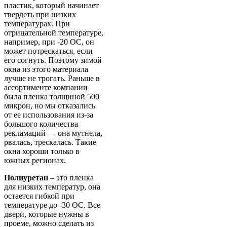
пластик, который начинает
твердеть при низких
температурах. При
отрицательной температуре,
например, при -20 ОС, он
может потрескаться, если
его согнуть. Поэтому зимой
окна из этого материала
лучше не трогать. Раньше в
ассортименте компании
была пленка толщиной 500
микрон, но мы отказались
от ее использования из-за
большого количества
рекламаций — она мутнела,
рвалась, трескалась. Такие
окна хороши только в
южных регионах.
Полиуретан
– это пленка
для низких температур, она
остается гибкой при
температуре до -30 ОС.
Все
двери, которые нужны в
проеме, можно сделать из