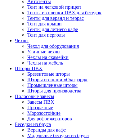
Автотенты
Тент на легковой прицеп
Тенты из пленки ПВХ для беседок
Тенты для веранд и террас
Тент для крыши
Тенты для летнего кафе
Тент для перголы
Чехлы
Чехол для оборудования
Уличные чехлы
Чехлы на скамейки
Чехлы на мебель
Шторы ПВХ
Брезентовые шторы
Шторы из ткани «Оксфорд»
Промышленные шторы
Шторы для производства
Полосовые завесы
Завесы ПВХ
Прозрачные
Морозостойкие
Для рефрижераторов
Беседки из бруса
Веранды для кафе
Модульные беседки из бруса