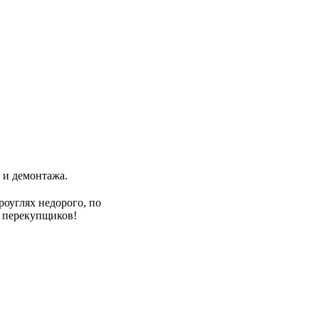
 и демонтажа.
оуглях недорого, по
у перекупщиков!