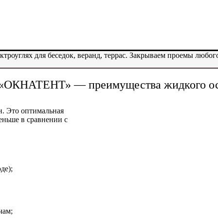
роуглях для беседок, веранд, террас. Закрываем проемы любог
и «ОКНАТЕНТ» — преимущества жидкого о
н. Это оптимальная
еньше в сравнении с
де);
чам;