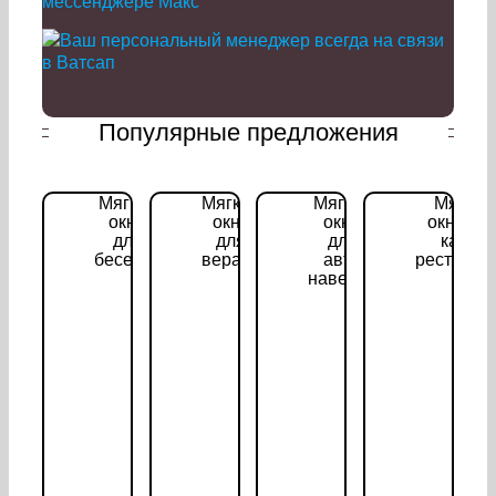
Популярные предложения
Мягкие
Мягкие
Мягкие
Мягкие
окна
окна
окна
окна дл
для
для
для
кафе,
беседок
веранд
авто
ресторан
навесов