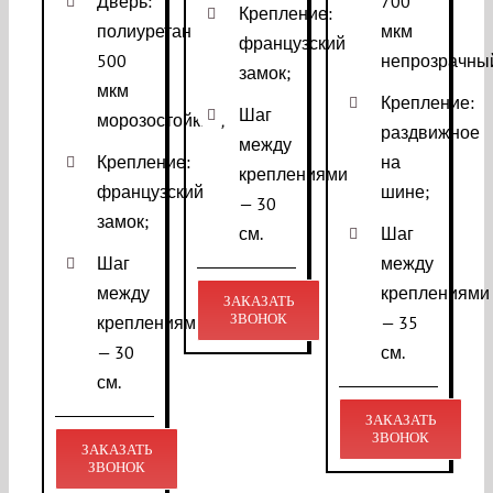
Дверь:
700
Крепление:
полиуретан
мкм
французский
500
непрозрачны
замок;
мкм
Крепление:
Шаг
морозостойкий;
раздвижное
между
Крепление:
на
креплениями
французский
шине;
— 30
замок;
см.
Шаг
Шаг
между
между
креплениями
ЗАКАЗАТЬ
ЗВОНОК
креплениями
— 35
— 30
см.
см.
ЗАКАЗАТЬ
ЗВОНОК
ЗАКАЗАТЬ
ЗВОНОК