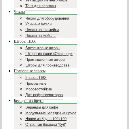
Тенты для летнего кафе
Тент для перголы
Чехлы
Чехол для оборудования
Уличные чехлы
Чехлы на скамейки
Чехлы на мебель
Шторы ПВХ
Брезентовые шторы
Шторы из ткани «Оксфорд»
Промышленные шторы
Шторы для производства
Полосовые завесы
Завесы ПВХ
Прозрачные
Морозостойкие
Для рефрижераторов
Беседки из бруса
Веранды для кафе
Модульные беседки из бруса
Навес из бруса 100х100
Открытая беседка “Куб”