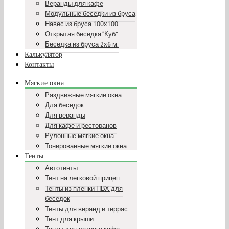
Веранды для кафе
Модульные беседки из бруса
Навес из бруса 100х100
Открытая беседка “Куб”
Беседка из бруса 2х6 м.
Калькулятор
Контакты
Мягкие окна
Раздвижные мягкие окна
Для беседок
Для веранды
Для кафе и ресторанов
Рулонные мягкие окна
Тонированные мягкие окна
Тенты
Автотенты
Тент на легковой прицеп
Тенты из пленки ПВХ для
беседок
Тенты для веранд и террас
Тент для крыши