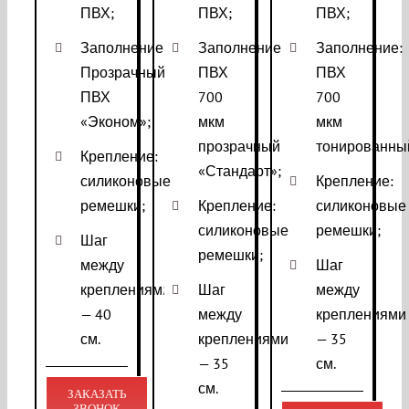
ПВХ;
ПВХ;
ПВХ;
Заполнение:
Заполнение:
Заполнение:
Прозрачный
ПВХ
ПВХ
ПВХ
700
700
«Эконом»;
мкм
мкм
прозрачный
тонированны
Крепление:
«Стандарт»;
силиконовые
Крепление:
ремешки;
Крепление:
силиконовые
силиконовые
ремешки;
Шаг
ремешки;
между
Шаг
креплениями
Шаг
между
— 40
между
креплениями
см.
креплениями
— 35
— 35
см.
см.
ЗАКАЗАТЬ
ЗВОНОК