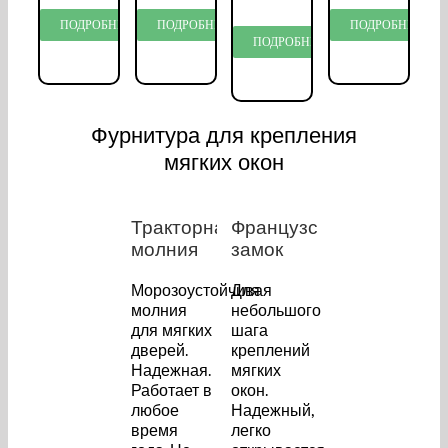
ПОДРОБНЕЕ…
ПОДРОБНЕЕ…
ПОДРОБНЕЕ…
ПОДРОБНЕЕ…
Фурнитура для крепления
мягких окон
Тракторная
Французский
молния
замок
Морозоустойчивая
Для
молния
небольшого
для мягких
шага
дверей.
креплений
Надежная.
мягких
Работает в
окон.
любое
Надежный,
время
легко