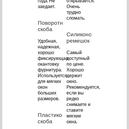
года. Не
открывается.
заедает.
Очень
трудно
сломать.
Поворотная
скоба
Силиконовый
ремешок
Удобная,
надежная,
хорошо
Самый
фиксирующая
доступный
окантовку
по цене.
фурнитура.
Хорошо
Используется
держит
для мягких
окно.
окон
Рекомендуется,
больших
если вы
размеров.
редко
снимаете и
ставите
Пластиковая
мягкие
скоба
окна.