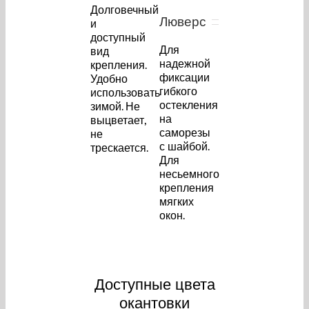
Долговечный
Люверс
и
доступный
Для
вид
надежной
крепления.
фиксации
Удобно
гибкого
использовать
остекления
зимой. Не
на
выцветает,
саморезы
не
с шайбой.
трескается.
Для
несьемного
крепления
мягких
окон.
Доступные цвета
окантовки