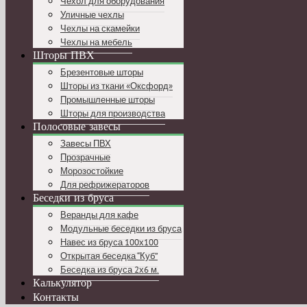
Чехол для оборудования
Уличные чехлы
Чехлы на скамейки
Чехлы на мебель
Шторы ПВХ
Брезентовые шторы
Шторы из ткани «Оксфорд»
Промышленные шторы
Шторы для производства
Полосовые завесы
Завесы ПВХ
Прозрачные
Морозостойкие
Для рефрижераторов
Беседки из бруса
Веранды для кафе
Модульные беседки из бруса
Навес из бруса 100х100
Открытая беседка “Куб”
Беседка из бруса 2х6 м.
Калькулятор
Контакты