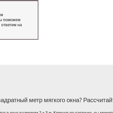
ем
мы поможем
 ответим на
вадратный метр мягкого окна? Рассчитай
ся в окне размером 2 х 3 м. Кликнув по картинке, вы может