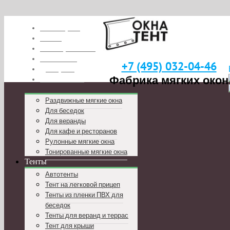
Глоссарий
О нас
Наши работы
Вакансии
+7 (495) 032-04-46
Дилерам
Фабрика мягких окон
Реквизиты
Раздвижные мягкие окна
Для беседок
Для веранды
Для кафе и ресторанов
Рулонные мягкие окна
Тонированные мягкие окна
Тенты
Автотенты
Тент на легковой прицеп
Тенты из пленки ПВХ для
беседок
Тенты для веранд и террас
Тент для крыши