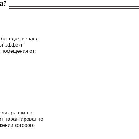
а?
беседок, веранд,
ают эффект
т помещения от:
сли сравнить с
ит, гарантированно
яжении которого