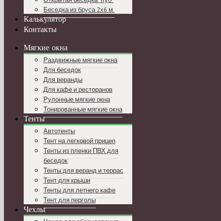
Беседка из бруса 2х6 м.
Калькулятор
Контакты
Мягкие окна
Раздвижные мягкие окна
Для беседок
Для веранды
Для кафе и ресторанов
Рулонные мягкие окна
Тонированные мягкие окна
Тенты
Автотенты
Тент на легковой прицеп
Тенты из пленки ПВХ для
беседок
Тенты для веранд и террас
Тент для крыши
Тенты для летнего кафе
Тент для перголы
Чехлы