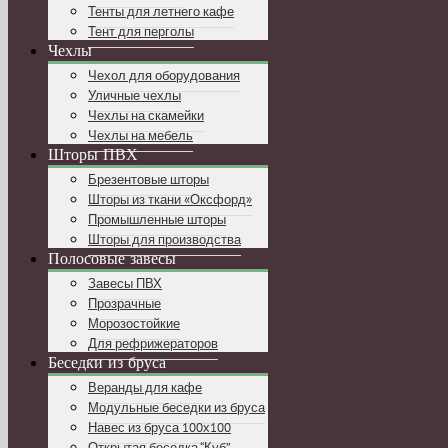
Тенты для летнего кафе
Тент для перголы
Чехлы
Чехол для оборудования
Уличные чехлы
Чехлы на скамейки
Чехлы на мебель
Шторы ПВХ
Брезентовые шторы
Шторы из ткани «Оксфорд»
Промышленные шторы
Шторы для производства
Полосовые завесы
Завесы ПВХ
Прозрачные
Морозостойкие
Для рефрижераторов
Беседки из бруса
Веранды для кафе
Модульные беседки из бруса
Навес из бруса 100х100
Открытая беседка “Куб”