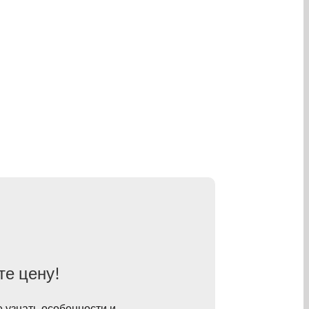
те цену!
е узнать особенности и